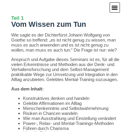
Seminare Deutschl
Seminare Mallorca
Teil 1
Vom Wissen zum Tun
Wie sagte es der Dichterfürst Johann Wolfgang von
Goethe so treffend: „es ist nicht genug zu wissen, man
muss es auch anwenden und es ist nicht genug zu
wollen, man muss es auch tun.“ Die Frage ist nur: wie?
Anspruch und Aufgabe dieses Seminars ist es, für all die
vielen Erkenntnisse und Methoden aus der Denk- und
Verhaltensforschung und dem Selbst-Management
praktikable Wege zur Umsetzung und Integration in den
Alltag anzubieten. Gelebtes Mental-Training sozusagen.
Aus dem Inhalt:
Konstruktives denken und handeln
Gelebte Affirmationen im Alltag
Menschenkenntnis und Selbstwahrnehmung
Risiken in Chancen wandeln
Wie man Ausstrahlung und Einstellung verändert
Power-, Relax- und Mental-Trainings-Methoden
Führen durch Charisma